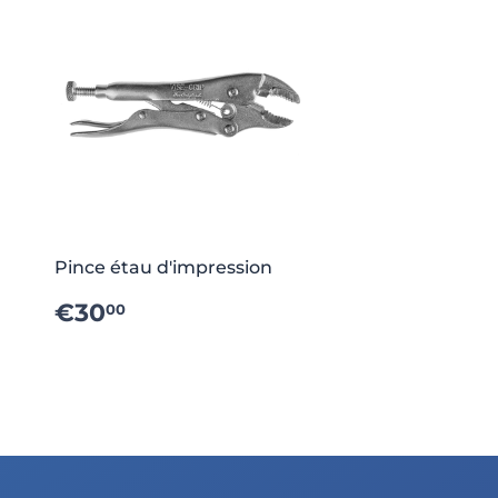
Pince étau d'impression
PRIX
€30.00
€30
00
RÉGULIER