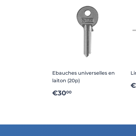
Ebauches universelles en
Li
laiton (20p)
P
€
PRIX
€30.00
€30
00
RÉGULIER