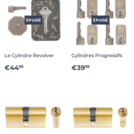
ÉPUISÉ
ÉPUISÉ
Le Cylindre Revolver
Cylindres Progressifs
PRIX
€44.95
PRIX
€39.95
€44
€39
95
95
RÉGULIER
RÉGULIER