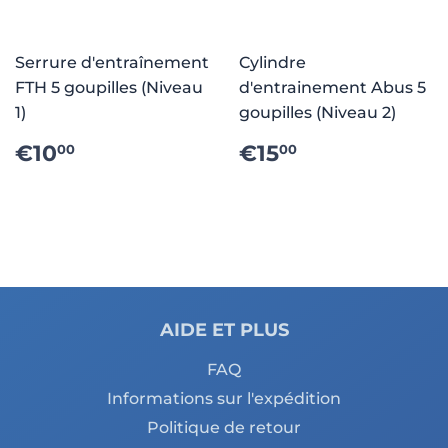
Serrure d'entraînement
Cylindre
FTH 5 goupilles (Niveau
d'entrainement Abus 5
1)
goupilles (Niveau 2)
PRIX
€10.00
PRIX
€15.00
€10
€15
00
00
RÉGULIER
RÉGULIER
AIDE ET PLUS
FAQ
Informations sur l'expédition
Politique de retour