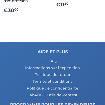
d'impression
PRIX
€11.50
€11
50
RÉGULIER
PRIX
€30.00
€30
00
RÉGULIER
AIDE ET PLUS
FAQ
Informations sur l'expédition
Politique de retour
Termes et conditions
Politique de confidentialité
Lab401 - Outils de Pentest
PROGRAMME POUR LES REVENDEURS