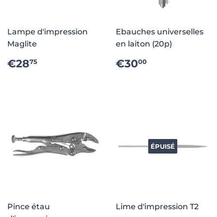
Lampe d'impression
Ebauches universelles
Maglite
en laiton (20p)
PRIX
€28.75
PRIX
€30.00
€28
€30
75
00
RÉGULIER
RÉGULIER
ÉPUISÉ
Pince étau
Lime d'impression T2